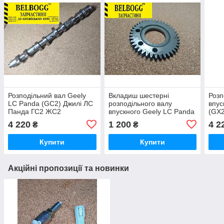
Розподільний вал Geely
Вкладиш шестерні
Розп
LC Panda (GC2) Джилі ЛС
розподільного валу
впус
Панда ГС2 ЖС2
впускного Geely LC Panda
(GX2
(GC2) Джили ЛС Панда
ГХ2
4 220
1 200
4 2
₴
₴
ГС2 Джилі ЛС Панда ЖС2
Купити
Купити
Акційні пропозиції та новинки