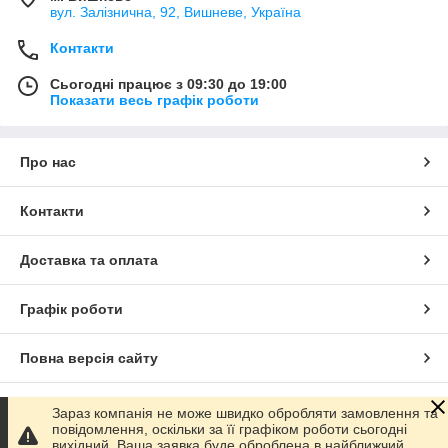
вул. Залізнична, 92, Вишневе, Україна
Контакти
Сьогодні працює з 09:30 до 19:00
Показати весь графік роботи
Про нас
Контакти
Доставка та оплата
Графік роботи
Повна версія сайту
Сайт створено на маркетплейсі
Prom.ua
Зараз компанія не може швидко обробляти замовлення та
повідомлення, оскільки за її графіком роботи сьогодні
вихідний. Ваша заявка буде оброблена в найближчий