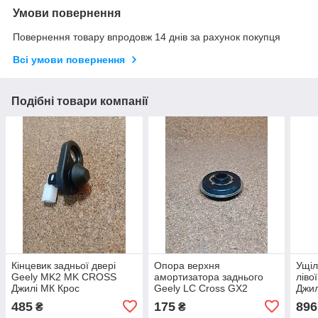
Умови повернення
Повернення товару впродовж 14 днів за рахунок покупця
Всі умови повернення
Подібні товари компанії
Кінцевик задньої двері
Опора верхня
Ущіл
Geely MK2 MK CROSS
амортизатора заднього
ліво
Джилі МК Крос
Geely LC Cross GX2
Джил
Джили ЛС Кросс ЖХ2
Кро
485
175
896
₴
₴
Джилі ЛС Крос ГХ2