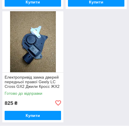
Купити
Купити
Електропривід замка дверей
передньої правої Geely LC
Cross GX2 Джили Кросс ЖХ2
Джилі ЛС Крос ГХ2
Готово до відправки
825
₴
Купити