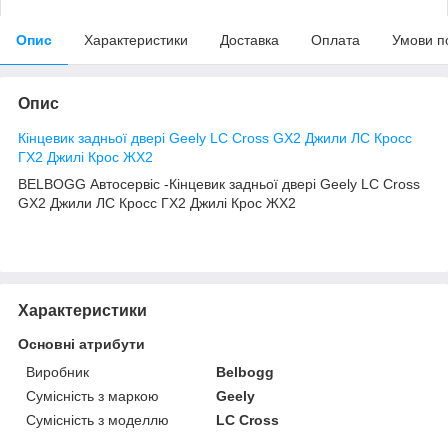
Опис
Характеристики
Доставка
Оплата
Умови п
Опис
Кінцевик задньої двері Geely LC Cross GX2 Джили ЛС Кросс
ГХ2 Джилі Крос ЖХ2
BELBOGG Автосервіс -Кінцевик задньої двері Geely LC Cross
GX2 Джили ЛС Кросс ГХ2 Джилі Крос ЖХ2
Характеристики
Основні атрибути
Виробник
Belbogg
Сумісність з маркою
Geely
Сумісність з моделлю
LC Cross