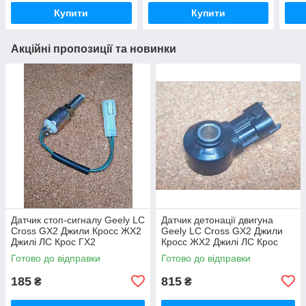
Купити
Купити
Акційні пропозиції та новинки
Датчик стоп-сигналу Geely LC
Датчик детонації двигуна
Cross GX2 Джили Кросс ЖХ2
Geely LC Cross GX2 Джили
Джилі ЛС Крос ГХ2
Кросс ЖХ2 Джилі ЛС Крос
ГХ2
Готово до відправки
Готово до відправки
185
815
₴
₴