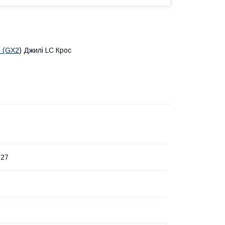
s (GX2
) Джилі LC Крос
127