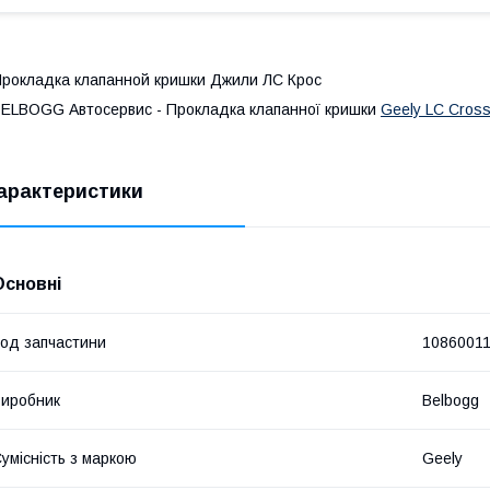
рокладка клапанной кришки Джили ЛС Крос
ELBOGG Автосервис - Прокладка клапанної кришки
Geely LC Cros
арактеристики
Основні
од запчастини
1086001
иробник
Belbogg
умісність з маркою
Geely