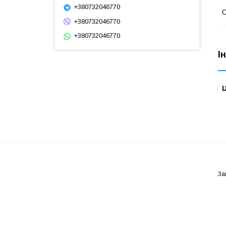
+380732046770
С
+380732046770
+380732046770
І
Ц