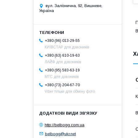
вул. Залізнична, 92, Вишневе,
Україна
П
B
+380 (96) 013-29-55
КИЇВСТАР для дзвоників
Х
+380 (63) 610-19-63
ЛАЙФ для дзвоників
+380 (95) 583-63-19
МТС для дзвоників
+380 (73) 204-67-70
Viber тільки для обміну фото
К
В
http://belbogg.com.ua
С
belbogg@ukr.net