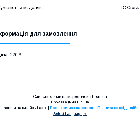
умісність з моделлю
LC Cross
нформація для замовлення
іна:
220 ₴
Сайт створений на маркетплейсі
Prom.ua
Продавець на Bigl.ua
Запчастини на китайські авто |
Поскаржитися на контент
|
Політика конфіденційно
Select Language
▼