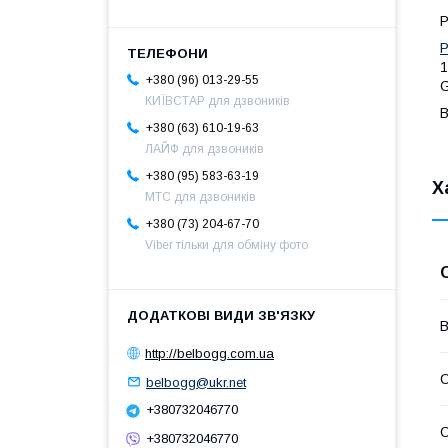
Р
Р
1
+380 (96) 013-29-55
G
КИЇВСТАР для дзвоників
B
+380 (63) 610-19-63
ЛАЙФ для дзвоників
+380 (95) 583-63-19
Х
МТС для дзвоників
+380 (73) 204-67-70
Viber тільки для обміну фото
В
http://belbogg.com.ua
С
belbogg@ukr.net
+380732046770
С
+380732046770