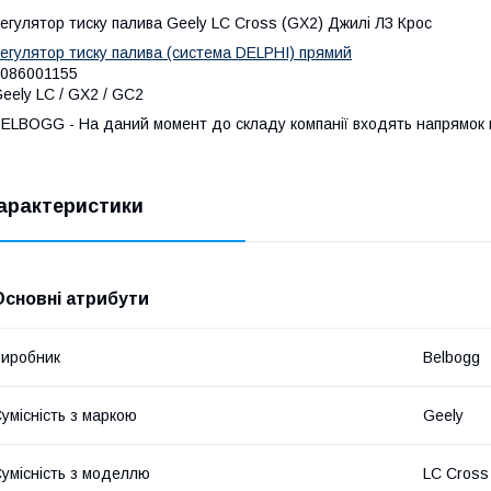
егулятор тиску палива Geely LC Cross (GX2) Джилі ЛЗ Крос
егулятор тиску палива (система DELPHI) прямий
086001155
eely LC / GХ2 / GC2
ELBOGG - На даний момент до складу компанії входять напрямок по
арактеристики
Основні атрибути
иробник
Belbogg
умісність з маркою
Geely
умісність з моделлю
LC Cross