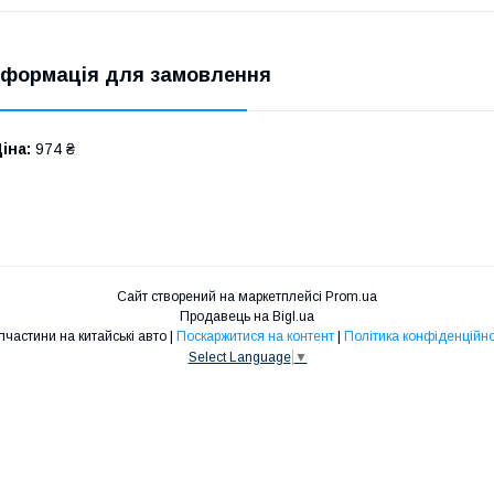
нформація для замовлення
іна:
974 ₴
Сайт створений на маркетплейсі
Prom.ua
Продавець на Bigl.ua
Запчастини на китайські авто |
Поскаржитися на контент
|
Політика конфіденційно
Select Language
▼