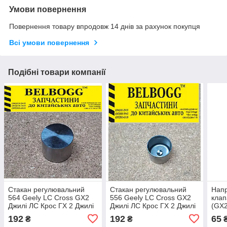
Умови повернення
Повернення товару впродовж 14 днів за рахунок покупця
Всі умови повернення
Подібні товари компанії
Стакан регулювальний
Стакан регулювальний
Напр
564 Geely LC Cross GX2
556 Geely LC Cross GX2
клап
Джилі ЛС Крос ГХ 2 Джилі
Джилі ЛС Крос ГХ 2 Джилі
(GX2
ЛС Крос ЖХ2
ЛС Крос ЖХ2
лз к
192
192
65
₴
₴