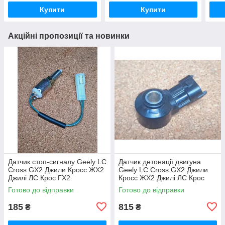
Купити
Купити
Акційні пропозиції та новинки
Датчик стоп-сигналу Geely LC
Датчик детонації двигуна
Cross GX2 Джили Кросс ЖХ2
Geely LC Cross GX2 Джили
Джилі ЛС Крос ГХ2
Кросс ЖХ2 Джилі ЛС Крос
ГХ2
Готово до відправки
Готово до відправки
185
815
₴
₴