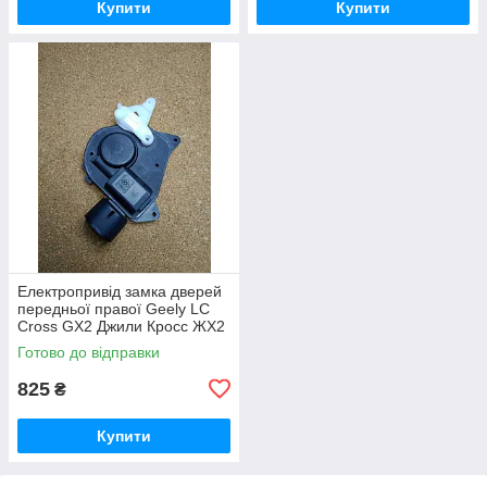
Купити
Купити
Електропривід замка дверей
передньої правої Geely LC
Cross GX2 Джили Кросс ЖХ2
Джилі ЛС Крос ГХ2
Готово до відправки
825
₴
Купити