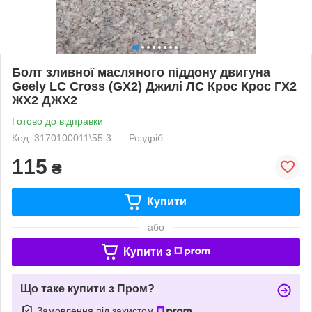
Болт зливної масляного піддону двигуна
Geely LC Cross (GX2) Джилі ЛС Крос Крос ГХ2
ЖХ2 ДЖХ2
Готово до відправки
Код: 3170100011\55.3
Роздріб
115
₴
Купити
або
Купити з
Що таке купити з Пром?
Замовлення під захистом