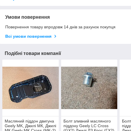
Умови повернення
Повернення товару впродовж 14 днів за рахунок покупця
Всі умови повернення
Подібні товари компанії
Масляний піддон двигуна
Болт зливний масляного
Болт
Geely MK, Джилі МК, Джилі
піддону Geely LC Cross
підд
МК Geely MK Cross (MK-2)
(GX2) Джилі ЛЗ Крос (ГХ2)
Джил