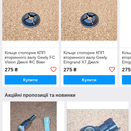
Кільце стопорне КПП
Кільце стопорне КПП
Кіль
вторинного валу Geely FC
вторинного валу Geely
втор
Vision Джилі ФС Віжн
Emgrand X7 Джилі
Emgr
Емгранд Х7 Джилі
Емгр
275
275
275
₴
₴
Емгранд Ікс7
Емг
Купити
Купити
Акційні пропозиції та новинки