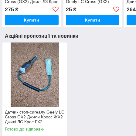
Cross (GX2) Джилі ЛЗ Крос
Geely LC Cross (GX2)
Джил
(ГХ2)
Джілі ЛС Крос РХ 2 Джілі
275
25
264
₴
₴
ЛС Крос ГХ2
Купити
Купити
Акційні пропозиції та новинки
Датчик стоп-сигналу Geely LC
Cross GX2 Джили Кросс ЖХ2
Джилі ЛС Крос ГХ2
Готово до відправки