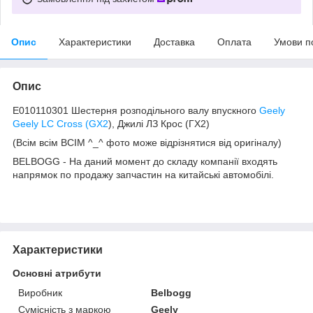
Опис
Характеристики
Доставка
Оплата
Умови п
Опис
E010110301 Шестерня розподільного валу впускного
Geely
Geely LC Cross (GX2
), Джилі ЛЗ Крос (ГХ2)
(Всім всім ВСІМ ^_^ фото може відрізнятися від оригіналу)
BELBOGG - На даний момент до складу компанії входять
напрямок по продажу запчастин на китайські автомобілі.
Характеристики
Основні атрибути
Виробник
Belbogg
Сумісність з маркою
Geely