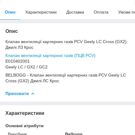
Опис
Характеристики
Доставка
Оплата
Умови п
Опис
Клапан вентиляції картерних газів PCV Geely LC Cross (GX2)
Джилі ЛЗ Крос
Клапан вентиляції картерних газів (ПЦВ PCV)
E010402001
Geely LC / GХ2 / GC2
BELBOGG - Клапан вентиляції картерних газів PCV Geely LC
Cross (GX2) Джилі ЛС Крос
Приховати
Характеристики
Основні атрибути
Виробник
Belbogg