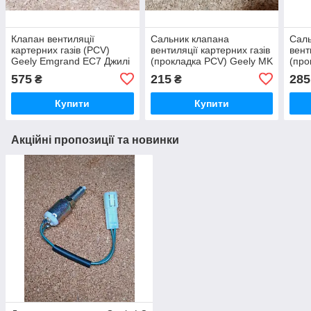
Клапан вентиляції
Сальник клапана
Саль
картерних газів (PCV)
вентиляції картерних газів
вент
Geely Emgrand EC7 Джилі
(прокладка PCV) Geely MK
(про
Емгранд ЕС7 Джилі
/ MK New Джили Джилі МК
Чері
575
215
285
₴
₴
Емгранд ЄС7
Geely MK Cross (MK-2)
Купити
Купити
Акційні пропозиції та новинки