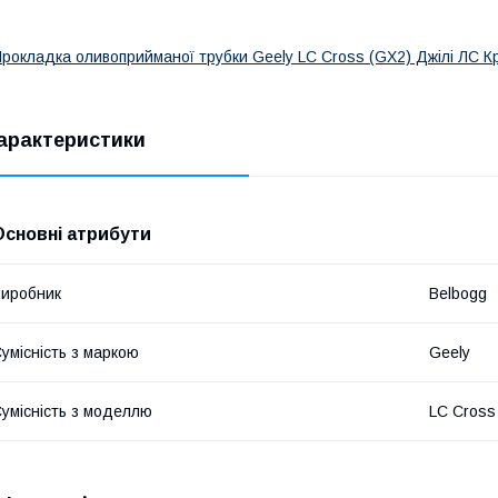
рокладка оливоприйманої трубки Geely LC Cross (GX2) Джілі ЛС Кр
арактеристики
Основні атрибути
иробник
Belbogg
умісність з маркою
Geely
умісність з моделлю
LC Cross