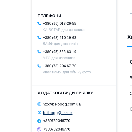
П
+380 (96) 013-29-55
КИЇВСТАР для дзвоників
Х
+380 (63) 610-19-63
ЛАЙФ для дзвоників
+380 (95) 583-63-19
МТС для дзвоників
+380 (73) 204-67-70
Viber тільки для обміну фото
В
С
http://belbogg.com.ua
С
belbogg@ukr.net
+380732046770
+380732046770