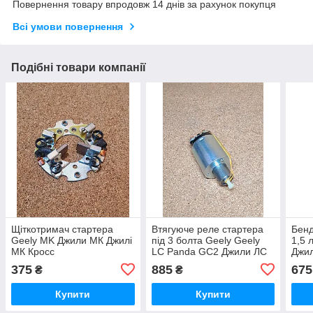
Повернення товару впродовж 14 днів за рахунок покупця
Всі умови повернення
Подібні товари компанії
Щіткотримач стартера
Втягуюче реле стартера
Бенд
Geely MK Джили МК Джилі
під 3 болта Geely Geely
1,5 
МК Кросс
LC Panda GC2 Джили ЛС
Джил
Панда ГС2 Джилі ЖС2
(MK-
375
885
675
₴
₴
Купити
Купити