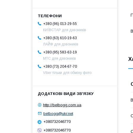
П
+380 (96) 013-29-55
КИЇВСТАР для дзвоників
B
+380 (63) 610-19-63
ЛАЙФ для дзвоників
+380 (95) 583-63-19
Х
МТС для дзвоників
+380 (73) 204-67-70
Viber тільки для обміну фото
В
http://belbogg.com.ua
belbogg@ukr.net
С
+380732046770
+380732046770
С