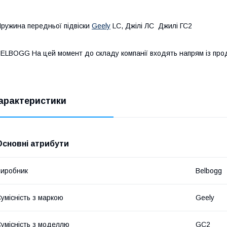
ружина передньої підвіски
Geely
LC, Джілі ЛС Джилі ГС2
ELBOGG На цей момент до складу компанії входять напрям із прода
арактеристики
Основні атрибути
иробник
Belbogg
умісність з маркою
Geely
умісність з моделлю
GC2