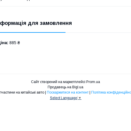
нформація для замовлення
іна:
885 ₴
Сайт створений на маркетплейсі
Prom.ua
Продавець на Bigl.ua
Запчастини на китайські авто |
Поскаржитися на контент
|
Політика конфіденційно
Select Language
▼