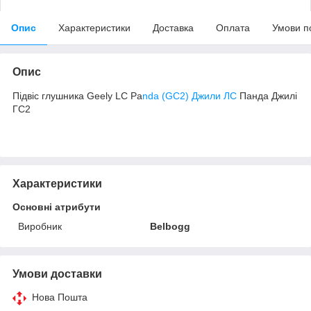
Опис
Характеристики
Доставка
Оплата
Умови п
Опис
Підвіс глушника Geely LC Pa
nda (GC2) Джили ЛС
Панда Джилі
ГC2
Характеристики
Основні атрибути
Виробник
Belbogg
Умови доставки
Нова Пошта