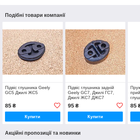
Подібні товари компанії
Підвіс глушника Geely
Підвіс глушника задній
Пруж
GC5 Джилі ЖС5
Geely GC7, Джилі ГС7,
прий
Джилі ЖС7 ДЖС7
глуш
(GX2
85
95
85
₴
₴
Купити
Купити
Акційні пропозиції та новинки