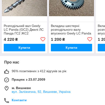
Розподільний вал Geely
Вкладиш шестерні
Вкла
LC Panda (GC2) Джилі ЛС
розподільного валу
розп
Панда ГС2 ЖС2
впускного Geely LC Panda
впус
(GC2) Джили ЛС Панда
(GX2
4 220
1 200
1 2
₴
₴
ГС2 Джилі ЛС Панда ЖС2
2 Дж
Купити
Купити
Про нас
96% позитивних з 412 відгуків за рік
Працює з 23.07.2009
м. Вишневе
вул. Залізнична, 92, Вишневе, Україна
Контакти