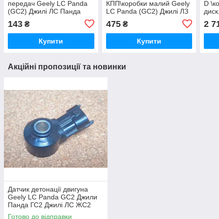
передач Geely LC Panda
КПП\коробки малий Geely
D \к
(GC2) Джилі ЛС Панда
LC Panda (GC2) Джилі ЛЗ
диск
ГС2 ЖС2 ДЖС2
Панда ГС2
Geel
143
475
2 7
₴
₴
Джил
Джил
Купити
Купити
Акційні пропозиції та новинки
Датчик детонації двигуна
Geely LC Panda GC2 Джили
Панда ГС2 Джилі ЛС ЖС2
Готово до відправки