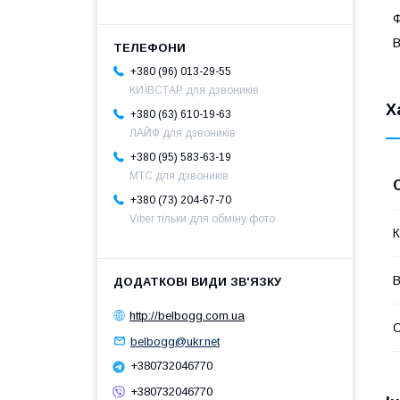
Ф
+380 (96) 013-29-55
КИЇВСТАР для дзвоників
Х
+380 (63) 610-19-63
ЛАЙФ для дзвоників
+380 (95) 583-63-19
МТС для дзвоників
+380 (73) 204-67-70
Viber тільки для обміну фото
К
В
http://belbogg.com.ua
С
belbogg@ukr.net
+380732046770
+380732046770