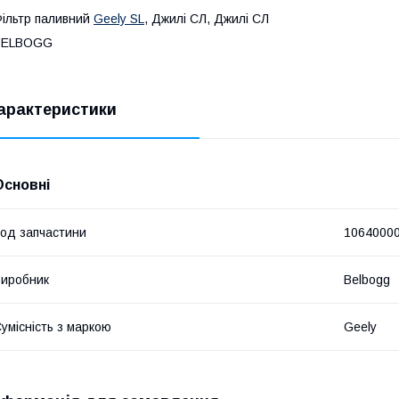
ільтр паливний
Geely SL
, Джилі СЛ, Джилі СЛ
BELBOGG
арактеристики
Основні
од запчастини
1064000
иробник
Belbogg
умісність з маркою
Geely