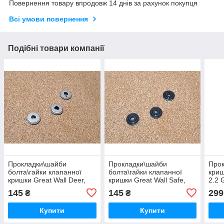
Повернення товару впродовж 14 днів за рахунок покупця
Всі умови повернення
Подібні товари компанії
Прокладки\шайби
Прокладки\шайби
Прок
болта\гайки клапанної
болта\гайки клапанної
криш
кришки Great Wall Deer,
кришки Great Wall Safe,
2.2 
Грейт Вол Дір Дір
Грейт Вол Сейф
Вол 
145
145
299
₴
₴
Купити
Купити