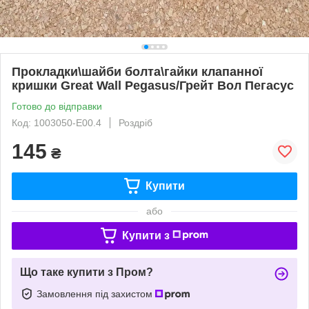
Прокладки\шайби болта\гайки клапанної
кришки Great Wall Pegasus/Грейт Вол Пегасус
Готово до відправки
Код: 1003050-E00.4
Роздріб
145
₴
Купити
або
Купити з
Що таке купити з Пром?
Замовлення під захистом