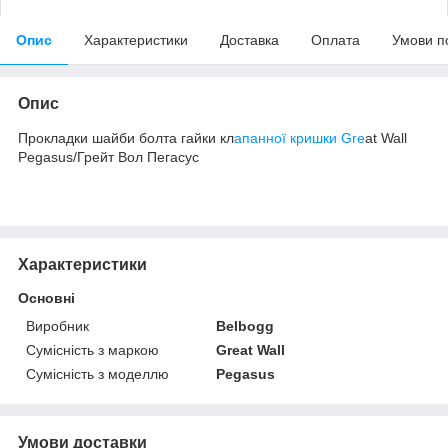
Опис
Характеристики
Доставка
Оплата
Умови п
Опис
Прокладки шайби болта гайки кл
апанної кришки Gre
at Wall
Pegasus/Грейт Вол Пегасус
Характеристики
Основні
Виробник
Belbogg
Сумісність з маркою
Great Wall
Сумісність з моделлю
Pegasus
Умови доставки