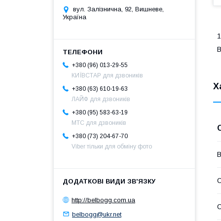
вул. Залізнична, 92, Вишневе,
Україна
1
B
+380 (96) 013-29-55
КИЇВСТАР для дзвоників
Х
+380 (63) 610-19-63
ЛАЙФ для дзвоників
+380 (95) 583-63-19
МТС для дзвоників
+380 (73) 204-67-70
Viber тільки для обміну фото
В
С
http://belbogg.com.ua
С
belbogg@ukr.net