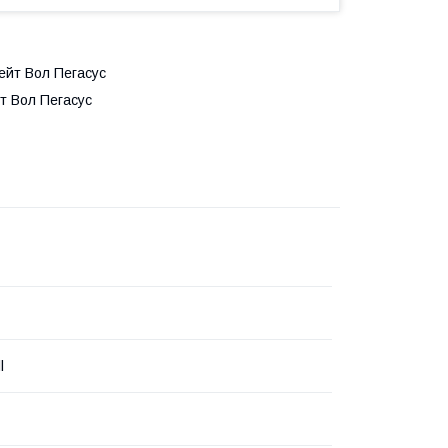
ейт Вол Пегасус
т Вол Пегасус
l