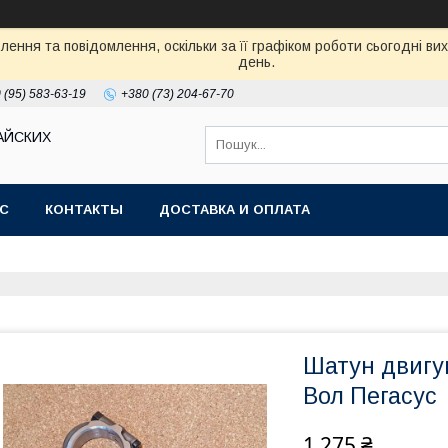
ення та повідомлення, оскільки за її графіком роботи сьогодні в
день.
 (95) 583-63-19
+380 (73) 204-67-70
АЙСКИХ
АС
КОНТАКТЫ
ДОСТАВКА И ОПЛАТА
Шатун двигун
Вол Пегасус
1 275 ₴