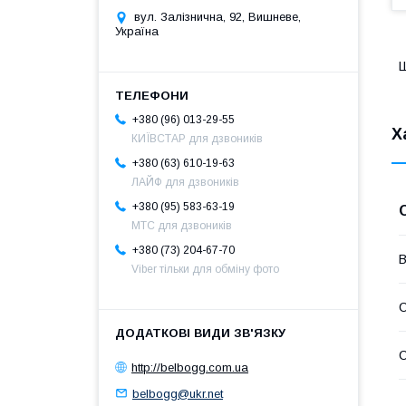
вул. Залізнична, 92, Вишневе,
Україна
Ш
+380 (96) 013-29-55
Х
КИЇВСТАР для дзвоників
+380 (63) 610-19-63
ЛАЙФ для дзвоників
+380 (95) 583-63-19
МТС для дзвоників
+380 (73) 204-67-70
В
Viber тільки для обміну фото
С
С
http://belbogg.com.ua
belbogg@ukr.net