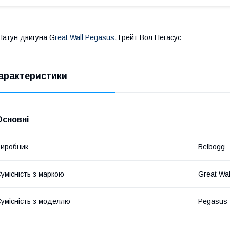
атун двигуна G
reat Wall Pegasus,
Грейт Вол Пегасус
арактеристики
Основні
иробник
Belbogg
умісність з маркою
Great Wal
умісність з моделлю
Pegasus