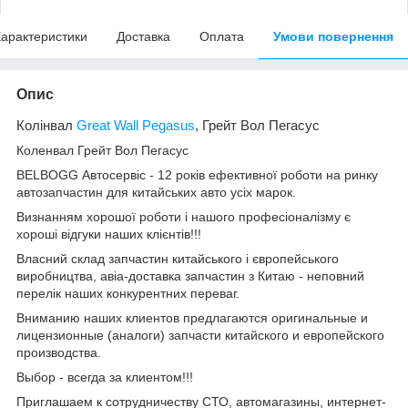
арактеристики
Доставка
Оплата
Умови повернення
Опис
Колінвал
Great Wall Pegasus
, Грейт Вол Пегасус
Коленвал Грейт Вол Пегасус
BELBOGG Автосервіс - 12 років ефективної роботи на ринку
автозапчастин для китайських авто усіх марок.
Визнанням хорошої роботи і нашого професіоналізму є
хороші відгуки наших клієнтів!!!
Власний склад запчастин китайського і європейського
виробництва, авіа-доставка запчастин з Китаю - неповний
перелік наших конкурентних переваг.
Вниманию наших клиентов предлагаются оригинальные и
лицензионные (аналоги) запчасти китайского и европейского
производства.
Выбор - всегда за клиентом!!!
Приглашаем к сотрудничеству СТО, автомагазины, интернет-