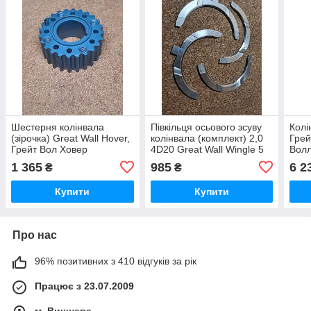
Шестерня колінвала
Півкільця осьового зсуву
Колі
(зірочка) Great Wall Hover,
колінвала (комплект) 2,0
Грей
Грейт Вол Ховер
4D20 Great Wall Wingle 5
Вол
Грейт Вол Вингл Вінгл 5
1 365
985
6 2
₴
₴
Купити
Купити
Про нас
96% позитивних з 410 відгуків за рік
Працює з 23.07.2009
м. Вишневе