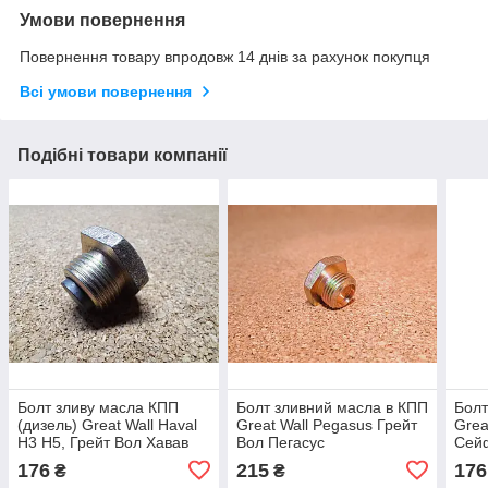
Умови повернення
Повернення товару впродовж 14 днів за рахунок покупця
Всі умови повернення
Подібні товари компанії
Болт зливу масла КПП
Болт зливний масла в КПП
Болт
(дизель) Great Wall Haval
Great Wall Pegasus Грейт
Grea
H3 H5, Грейт Вол Хавав
Вол Пегасус
Сей
Н3 Н5
176
215
176
₴
₴