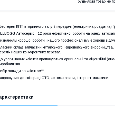
будь-який товар не п
естерня КПП вторинного валу 2 передачі (електрична роздатка) Г
ELBOGG Автосервіс - 12 років ефективної роботи на ринку автозапч
изнанням хорошої роботи і нашого професіоналізму є хороші відгуки
ласний склад запчастин китайського і європейського виробництва, 
ерелік наших конкурентних переваг.
о уваги наших клієнтів пропонуються оригінальні та ліцензійні (ана
иробництва.
ибір завжди за клієнтом!!!
апрошуємо до співпраці СТО, автомагазини, інтернет-магазини.
арактеристики