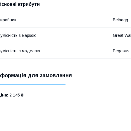
Основні атрибути
иробник
Belbogg
умісність з маркою
Great Wal
умісність з моделлю
Pegasus
нформація для замовлення
іна:
2 145 ₴