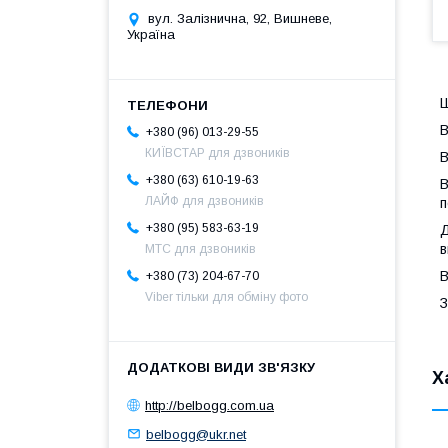
вул. Залізнична, 92, Вишневе,
Україна
Ш
B
+380 (96) 013-29-55
КИЇВСТАР для дзвоників
В
+380 (63) 610-19-63
В
ЛАЙФ для дзвоників
п
+380 (95) 583-63-19
Д
в
МТС для дзвоників
В
+380 (73) 204-67-70
Viber тільки для обміну фото
З
Х
http://belbogg.com.ua
belbogg@ukr.net