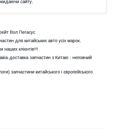
окидаючи сайту.
рейт Вол Пегасус
астин для китайських авто усіх марок.
 наших клієнтів!!!
авіа-доставка запчастин з Китаю - неповний
логи) запчастини китайського і європейського