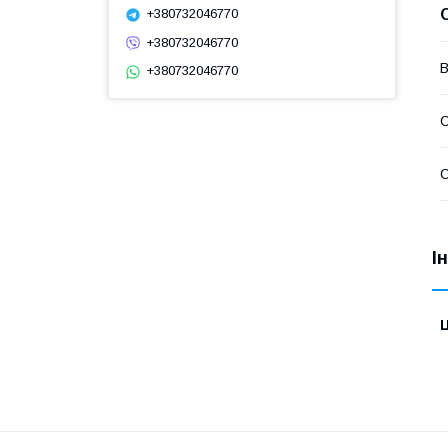
+380732046770
+380732046770
В
+380732046770
С
С
І
Ц