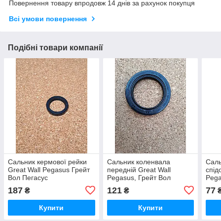
Повернення товару впродовж 14 днів за рахунок покупця
Всі умови повернення
Подібні товари компанії
Сальник кермової рейки
Сальник коленвала
Саль
Great Wall Pegasus Грейт
передній Great Wall
спід
Вол Пегасус
Pegasus, Грейт Вол
Pega
Пегасус
Пега
187
121
77
₴
₴
Купити
Купити