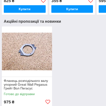
825
355
595
₴
₴
Купити
Купити
Акційні пропозиції та новинки
Фланець розподільчого валу
упорний Great Wall Pegasus
Грейт Вол Пегасус
Готово до відправки
975
₴