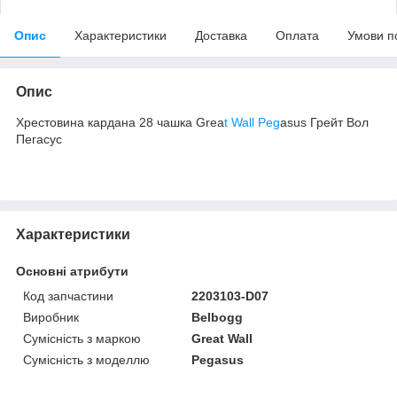
Опис
Характеристики
Доставка
Оплата
Умови п
Опис
Хрестовина кардана 28 чашка Grea
t Wall Peg
asus Грейт Вол
Пегасус
Характеристики
Основні атрибути
Код запчастини
2203103-D07
Виробник
Belbogg
Сумісність з маркою
Great Wall
Сумісність з моделлю
Pegasus