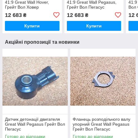
41:9 Great Wall Hover,
41:9 Great Wall Pegasus,
41:9
Грейт Вол Ховер
Грейт Вол Пегасус
Вол
12 683
12 683
12 
₴
₴
Купити
Купити
Акційні пропозиції та новинки
Датчик детонації двигателя
Фланець розподільчого валу
Great Wall Pegasus Грейт Вол
упорний Great Wall Pegasus
Пегасус
Грейт Вол Пегасус
Готово до відправки
Готово до відправки