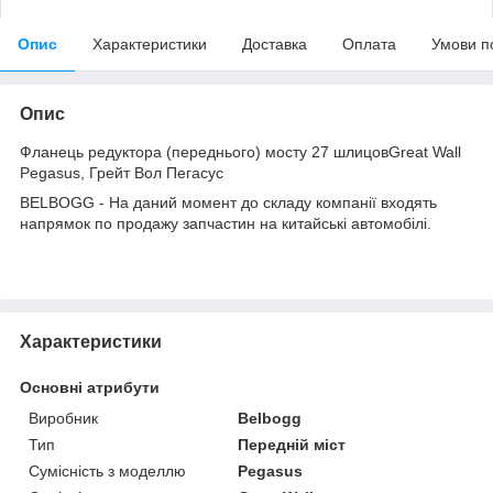
Опис
Характеристики
Доставка
Оплата
Умови п
Опис
Фланець редуктора (переднього) мосту 27 шлицовGreat Wall
Pegasus, Грейт Вол Пегасус
BELBOGG - На даний момент до складу компанії входять
напрямок по продажу запчастин на китайські автомобілі.
Характеристики
Основні атрибути
Виробник
Belbogg
Тип
Передній міст
Сумісність з моделлю
Pegasus