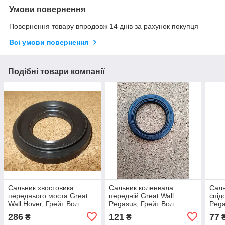
Умови повернення
Повернення товару впродовж 14 днів за рахунок покупця
Всі умови повернення
Подібні товари компанії
Сальник хвостовика
Сальник коленвала
Саль
переднього моста Great
передній Great Wall
спід
Wall Hover, Грейт Вол
Pegasus, Грейт Вол
Pega
Ховер
Пегасус
Пега
286
121
77
₴
₴