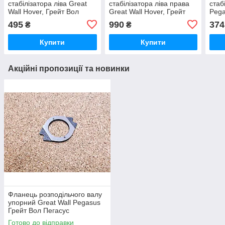
стабілізатора ліва Great
стабілізатора ліва права
стаб
Wall Hover, Грейт Вол
Great Wall Hover, Грейт
Pega
Ховер
Вол Ховер
Пега
495
990
374
₴
₴
Купити
Купити
Акційні пропозиції та новинки
Фланець розподільчого валу
упорний Great Wall Pegasus
Грейт Вол Пегасус
Готово до відправки