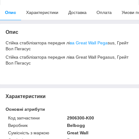
Опис
Характеристики
Доставка
Оплата
Умови п
Опис
Стійка стабілізатора передня лі
ва Great Wall Pega
sus, Грейт
Вол Пегасус
Стійка стабілізатора передня ліва Great Wall Pegasus, Грейт
Вол Пегасус
Характеристики
Основні атрибути
Код запчастини
2906300-K00
Виробник
Belbogg
Сумісність з маркою
Great Wall