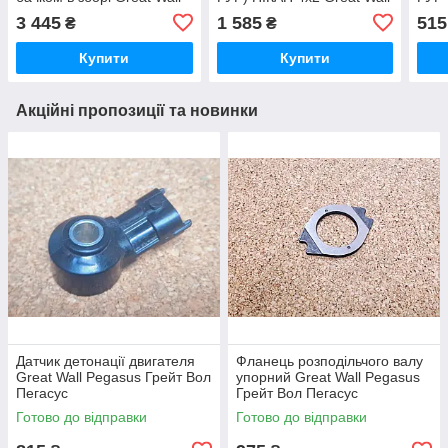
Pegasus , Грейт Вол
Pegasus Грейт Вол
Вол 
3 445
1 585
515
₴
₴
Пегасус
Пегасус
Купити
Купити
Акційні пропозиції та новинки
Датчик детонації двигателя
Фланець розподільчого валу
Great Wall Pegasus Грейт Вол
упорний Great Wall Pegasus
Пегасус
Грейт Вол Пегасус
Готово до відправки
Готово до відправки