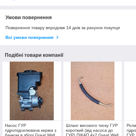
Умови повернення
Повернення товару впродовж 14 днів за рахунок покупця
Всі умови повернення
Подібні товари компанії
Насос ГУР
Шланг високого тиску ГУР
Роли
гідропідсилювача керма з
короткий (від насоса до
гідр
бачком в зборі Great Wall
ГУР) ПІКАП 4x2 Great Wall
ГУР 