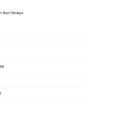
йт Вол Пегасус
K00
l