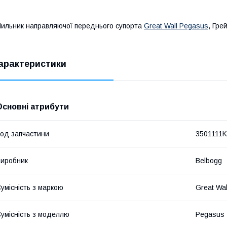
ильник направляючої переднього супорта
Great Wall Pegasus
, Гре
арактеристики
Основні атрибути
од запчастини
3501111
иробник
Belbogg
умісність з маркою
Great Wal
умісність з моделлю
Pegasus