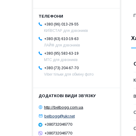
П
+380 (96) 013-29-55
КИЇВСТАР для дзвоників
Х
+380 (63) 610-19-63
ЛАЙФ для дзвоників
+380 (95) 583-63-19
МТС для дзвоників
+380 (73) 204-67-70
Viber тільки для обміну фото
К
В
http://belbogg.com.ua
С
belbogg@ukr.net
+380732046770
С
+380732046770