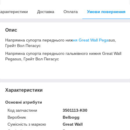
арактеристики
Доставка
Оплата
Умови повернення
Опис
Напрямна супорта переднього ниж
ня Great Wall Pega
sus,
Грейт Вол Пегасус
Напрямна супорта переднього гальмівного нижня Great Wall
Pegasus, Грейт Вол Пегасус
Характеристики
Основні атрибути
Код запчастини
3501113-K00
Виробник
Belbogg
Сумісність з маркою
Great Wall