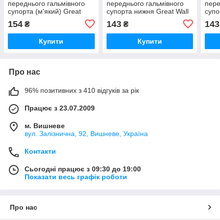
переднього гальмівного
переднього гальмівного
пере
супорта (м'який) Great
супорта нижня Great Wall
супо
Wall Pegasus , Грейт Вол
Pegasus, Грейт Вол
Pega
154
143
143
₴
₴
Пегасус
Пегасус
Пега
Купити
Купити
Про нас
96% позитивних з 410 відгуків за рік
Працює з 23.07.2009
м. Вишневе
вул. Залізнична, 92, Вишневе, Україна
Контакти
Сьогодні працює з 09:30 до 19:00
Показати весь графік роботи
Про нас