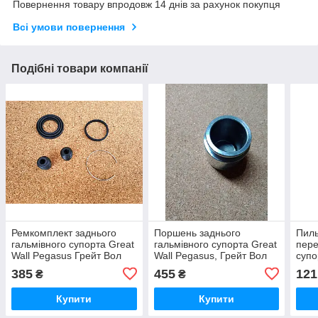
Повернення товару впродовж 14 днів за рахунок покупця
Всі умови повернення
Подібні товари компанії
Ремкомплект заднього
Поршень заднього
Пиль
гальмівного супорта Great
гальмівного супорта Great
пере
Wall Pegasus Грейт Вол
Wall Pegasus, Грейт Вол
супо
Пегасус
Пегасус
Wall
385
455
121
₴
₴
Пега
Купити
Купити