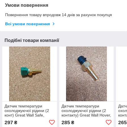
Умови повернення
Повернення товару впродовж 14 днів за рахунок покупця
Всі умови повернення
Подібні товари компанії
Датчик температури
Датчик температури
Датч
охолоджуючої рідини (2
охолоджуючої рідини (2
охол
конт) Great Wall Safe,
контакту) Great Wall Hover,
конт
Грейт Вол Сейф
Грейт Вол Ховер
Grea
297
285
265
₴
₴
Вол 