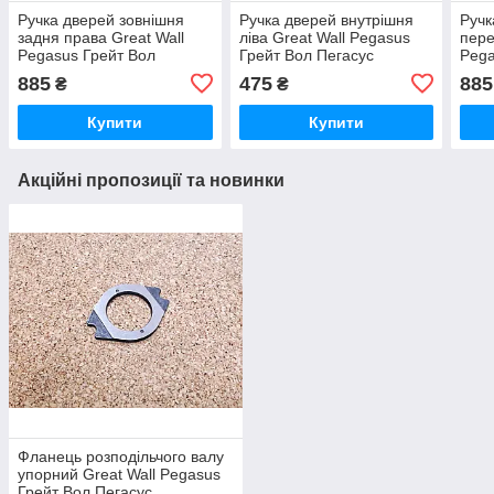
Ручка дверей зовнішня
Ручка дверей внутрішня
Ручк
задня права Great Wall
ліва Great Wall Pegasus
пере
Pegasus Грейт Вол
Грейт Вол Пегасус
Pega
Пегасус
Пега
885
475
885
₴
₴
Купити
Купити
Акційні пропозиції та новинки
Фланець розподільчого валу
упорний Great Wall Pegasus
Грейт Вол Пегасус