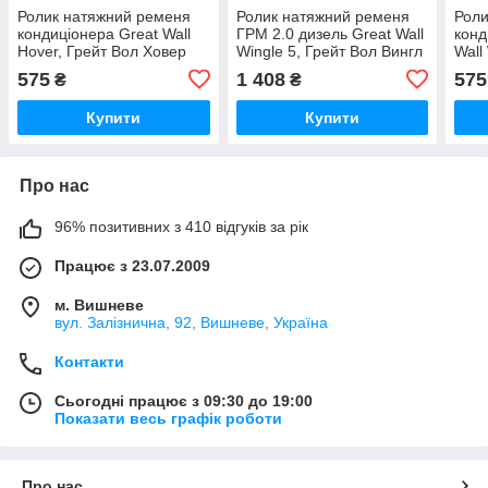
Ролик натяжний ременя
Ролик натяжний ременя
Роли
кондиціонера Great Wall
ГРМ 2.0 дизель Great Wall
конд
Hover, Грейт Вол Ховер
Wingle 5, Грейт Вол Вингл
Wall
5 Вінгл
Винг
575
1 408
575
₴
₴
Купити
Купити
Про нас
96% позитивних з 410 відгуків за рік
Працює з 23.07.2009
м. Вишневе
вул. Залізнична, 92, Вишневе, Україна
Контакти
Сьогодні працює з 09:30 до 19:00
Показати весь графік роботи
Про нас