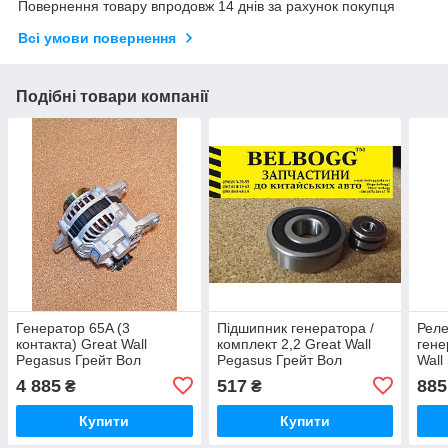
Повернення товару впродовж 14 днів за рахунок покупця
Всі умови повернення
Подібні товари компанії
Генератор 65A (3
Підшипник генератора /
Реле
контакта) Great Wall
комплект 2,2 Great Wall
гене
Pegasus Грейт Вол
Pegasus Грейт Вол
Wall
Пегасус
Пегасус
4 885
517
885
₴
₴
Купити
Купити