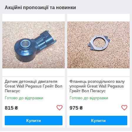
Акційні пропозиції та новинки
Датчик детонації двигателя
Фланець розподільчого валу
Great Wall Pegasus Грейт Вол
упорний Great Wall Pegasus
Пегасус
Грейт Вол Пегасус
Готово до відправки
Готово до відправки
815
975
₴
₴
Купити
Купити