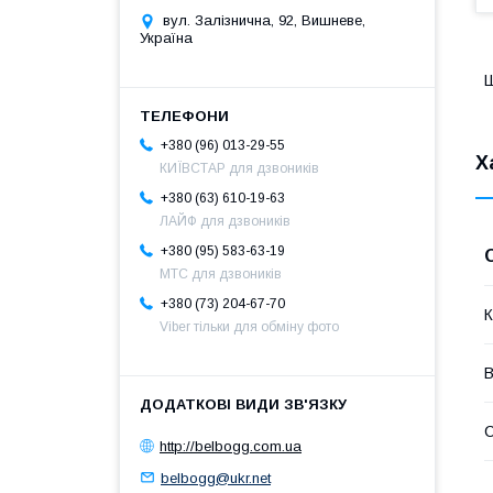
вул. Залізнична, 92, Вишневе,
Україна
Ш
+380 (96) 013-29-55
Х
КИЇВСТАР для дзвоників
+380 (63) 610-19-63
ЛАЙФ для дзвоників
+380 (95) 583-63-19
МТС для дзвоників
+380 (73) 204-67-70
К
Viber тільки для обміну фото
В
С
http://belbogg.com.ua
belbogg@ukr.net