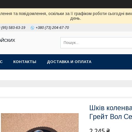
ення та повідомлення, оскільки за її графіком роботи сьогодні в
день.
 (95) 583-63-19
+380 (73) 204-67-70
АЙСКИХ
АС
КОНТАКТЫ
ДОСТАВКА И ОПЛАТА
Шків коленва
Грейт Вол С
2 245 ₴