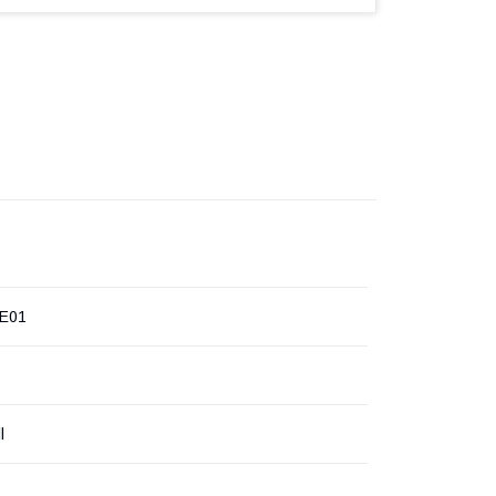
-E01
l