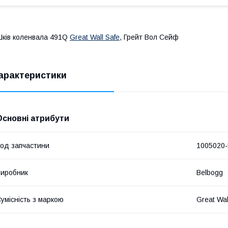
ків коленвала 491Q
Great Wall Safe
, Грейт Вол Сейф
арактеристики
Основні атрибути
од запчастини
1005020
иробник
Belbogg
умісність з маркою
Great Wal