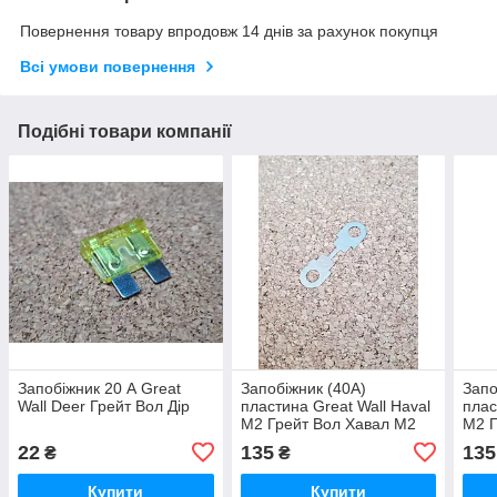
Повернення товару впродовж 14 днів за рахунок покупця
Всі умови повернення
Подібні товари компанії
Запобіжник 20 А Great
Запобіжник (40А)
Запо
Wall Deer Грейт Вол Дір
пластина Great Wall Haval
плас
M2 Грейт Вол Хавал М2
M2 Г
22
135
135
₴
₴
Купити
Купити