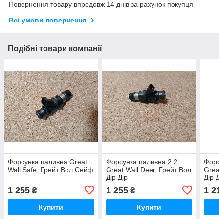
Повернення товару впродовж 14 днів за рахунок покупця
Всі умови повернення
Подібні товари компанії
Форсунка паливна Great
Форсунка паливна 2,2
Форс
Wall Safe, Грейт Вол Сейф
Great Wall Deer, Грейт Вол
Grea
Дір Дір
Дір 
1 255
1 255
1 2
₴
₴
Купити
Купити