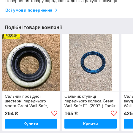
Повернення товару впродовж 14 днів за рахунок покупця
Всі умови повернення
Подібні товари компанії
Сальник провідної
Сальник ступиці
Саль
шестерні переднього
переднього колеса Great
внут
моста Great Wall Safe,
Wall Safe F1 (2007-) Грейт
Wall
Грейт Вол Сейф
Вол Сейф
Wall
264
165
425
₴
₴
Купити
Купити