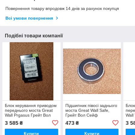
Повернення товару впродовж 14 днів за рахунок покупця
Всі умови повернення
Подібні товари компанії
Блок керування приводом
Підшипник півосі заднього
Блок
переднього моста Great
моста Great Wall Safe,
пере
Wall Prgasus Грейт Вол
Грейт Вол Сейф
Wall
Пегасус
Винг
3 585
473
3 5
₴
₴
Купити
Купити