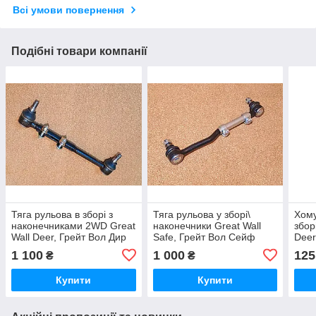
Всі умови повернення
Подібні товари компанії
Тяга рульова в зборі з
Тяга рульова у зборі\
Хому
наконечниками 2WD Great
наконечники Great Wall
збор
Wall Deer, Грейт Вол Дир
Safe, Грейт Вол Сейф
Deer
Дір
1 100
1 000
125
₴
₴
Купити
Купити