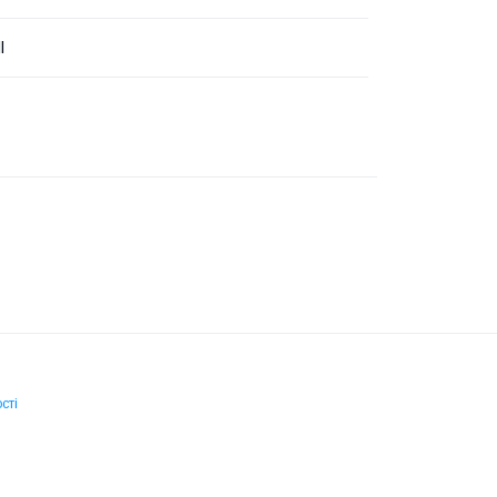
l
сті