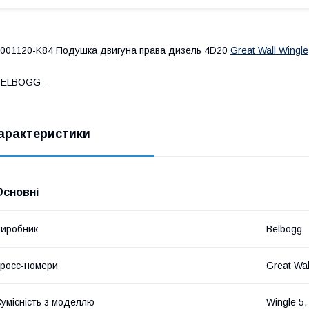
001120-K84 Подушка двигуна права дизель 4D20
Great Wall Wingle
BELBOGG -
арактеристики
Основні
иробник
Belbogg
росс-номери
Great Wa
умісність з моделлю
Wingle 5,