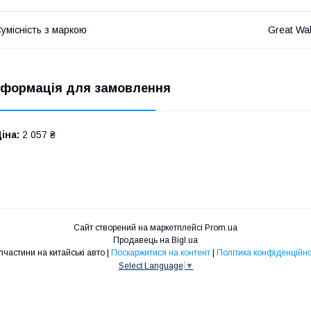
умісність з маркою
Great Wal
нформація для замовлення
іна:
2 057 ₴
Сайт створений на маркетплейсі
Prom.ua
Продавець на Bigl.ua
Запчастини на китайські авто |
Поскаржитися на контент
|
Політика конфіденційно
Select Language
▼