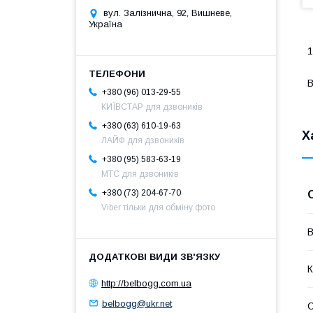
вул. Залізнична, 92, Вишневе,
Україна
1
+380 (96) 013-29-55
КИЇВСТАР для дзвоників
+380 (63) 610-19-63
Х
ЛАЙФ для дзвоників
+380 (95) 583-63-19
МТС для дзвоників
+380 (73) 204-67-70
Viber тільки для обміну фото
В
К
http://belbogg.com.ua
belbogg@ukr.net
С