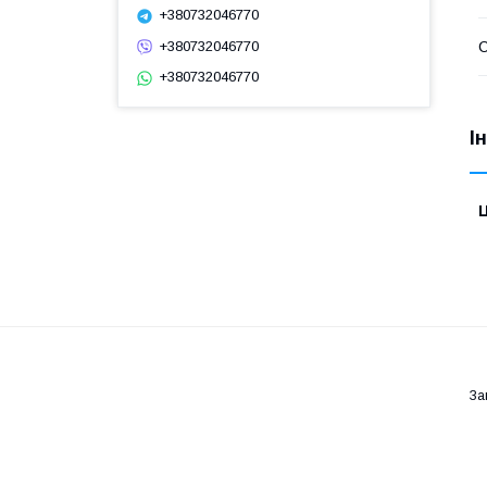
+380732046770
С
+380732046770
+380732046770
І
Ц