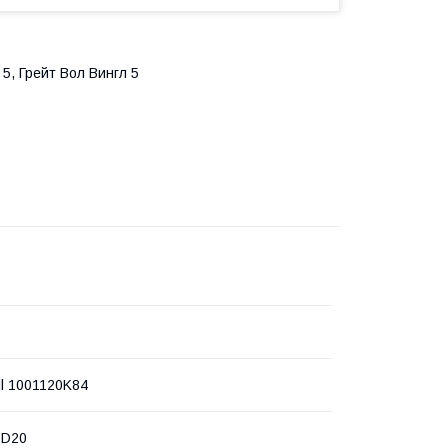
5, Грейт Вол Вингл 5
ll 1001120K84
 D20