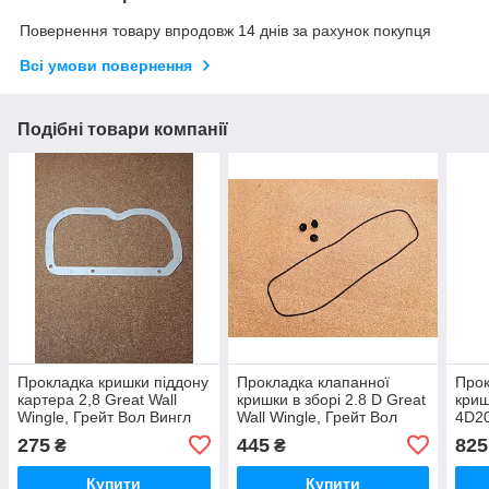
Повернення товару впродовж 14 днів за рахунок покупця
Всі умови повернення
Подібні товари компанії
Прокладка кришки піддону
Прокладка клапанної
Прок
картера 2,8 Great Wall
кришки в зборі 2.8 D Great
криш
Wingle, Грейт Вол Вингл
Wall Wingle, Грейт Вол
4D20
Вінгл
Вингл Вінгл
Грей
275
445
825
₴
₴
Купити
Купити