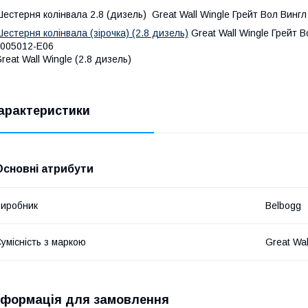
естерня колінвала 2.8 (дизель) Great Wall Wingle Грейт Вол Вингл
естерня колінвала (зірочка) (2.8 дизель)
Great Wall Wingle Грейт В
005012-E06
reat Wall Wingle (2.8 дизель)
арактеристики
Основні атрибути
иробник
Belbogg
умісність з маркою
Great Wal
нформація для замовлення