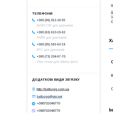
Ш
Ш
1
+380 (96) 013-29-55
G
КИЇВСТАР для дзвоників
+380 (63) 610-19-63
ЛАЙФ для дзвоників
Х
+380 (95) 583-63-19
МТС для дзвоників
+380 (73) 204-67-70
Viber тільки для обміну фото
В
С
http://belbogg.com.ua
belbogg@ukr.net
+380732046770
І
+380732046770