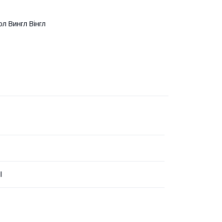
ол Вингл Вінгл
l