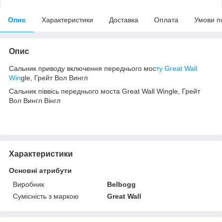
Опис
Характеристики
Доставка
Оплата
Умови п
Опис
Сальник приводу включення переднього мос
ту Great Wall
Win
gle, Грейт Вол Вингл
Сальник піввісь переднього моста Great Wall Wingle, Грейт
Вол Вингл Вінгл
Характеристики
Основні атрибути
Виробник
Belbogg
Сумісність з маркою
Great Wall