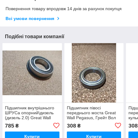
Повернення товару впродовж 14 днів за рахунок покупця
Всі умови повернення
Подібні товари компанії
Підшипник внутрішнього
Підшипник півосі
Підш
ШРУСа опорний\дизель
переднього моста Great
пере
(дизель 2.0) Great Wall
Wall Pegasus, Грейт Вол
куль
Wingle 5 Грейт Вол Вингл
Пегасус
Wing
785
308
308
₴
₴
5
Вінг
Купити
Купити