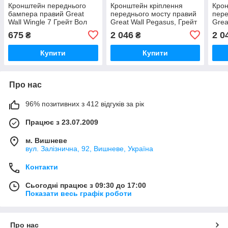
Кронштейн переднього
Кронштейн кріплення
Крон
бампера правий Great
переднього мосту правий
пере
Wall Wingle 7 Грейт Вол
Great Wall Pegasus, Грейт
Grea
Вингл Вінгл 7
Вол Пегасус
Вол 
675
2 046
2 0
₴
₴
Купити
Купити
Про нас
96% позитивних з 412 відгуків за рік
Працює з 23.07.2009
м. Вишневе
вул. Залізнична, 92, Вишневе, Україна
Контакти
Сьогодні працює з 09:30 до 17:00
Показати весь графік роботи
Про нас