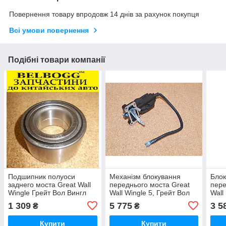
Повернення товару впродовж 14 днів за рахунок покупця
Всі умови повернення
Подібні товари компанії
Подшипник полуоси
Механізм блокування
Блок
заднего моста Great Wall
переднього моста Great
пере
Wingle Грейт Вол Вингл
Wall Wingle 5, Грейт Вол
Wall
Вингл 5, Вінгл 5
Пега
1 309
5 775
3 5
₴
₴
Купити
Купити