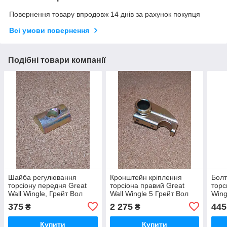
Повернення товару впродовж 14 днів за рахунок покупця
Всі умови повернення
Подібні товари компанії
Шайба регулювання
Кронштейн кріплення
Болт
торсіону передня Great
торсіона правий Great
торс
Wall Wingle, Грейт Вол
Wall Wingle 5 Грейт Вол
Wing
Вингл Вінгл
Вингл 5 Грейт Вол Вингл
Вінг
375
2 275
445
₴
₴
Купити
Купити