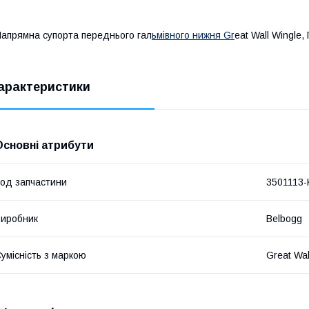
апрямна супорта переднього гал
ьмівного нижня Gr
eat Wall Wingle,
арактеристики
Основні атрибути
од запчастини
3501113-
иробник
Belbogg
умісність з маркою
Great Wal