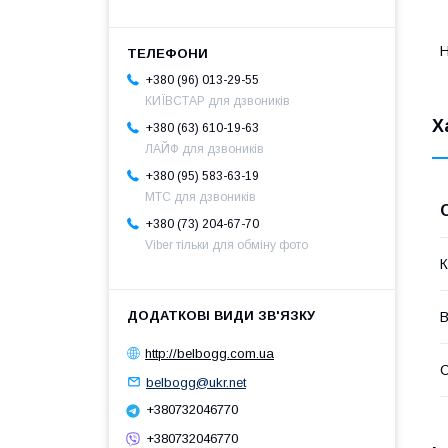
Н
+380 (96) 013-29-55
КИЇВСТАР для дзвоників
Х
+380 (63) 610-19-63
ЛАЙФ для дзвоників
+380 (95) 583-63-19
МТС для дзвоників
+380 (73) 204-67-70
Viber тільки для обміну фото
К
В
http://belbogg.com.ua
С
belbogg@ukr.net
+380732046770
+380732046770