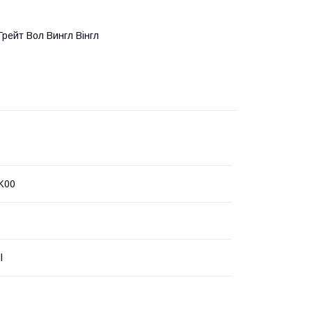
 Грейт Вол Вингл Вінгл
K00
l