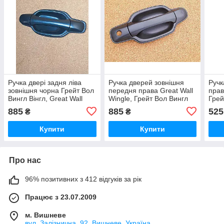
Ручка двері задня ліва
Ручка дверей зовнішня
Ручк
зовнішня чорна Грейт Вол
передня права Great Wall
прав
Вингл Вінгл, Great Wall
Wingle, Грейт Вол Вингл
Грей
Wingle
Вінгл
885
885
525
₴
₴
Купити
Купити
Про нас
96% позитивних з 412 відгуків за рік
Працює з 23.07.2009
м. Вишневе
вул. Залізнична, 92, Вишневе, Україна