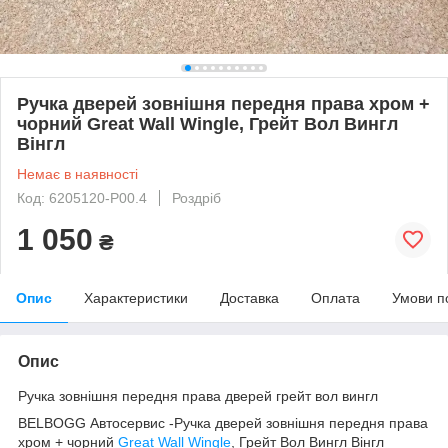
Ручка дверей зовнішня передня права хром +
чорний Great Wall Wingle, Грейт Вол Вингл
Вінгл
Немає в наявності
Код: 6205120-P00.4
Роздріб
1 050
₴
Опис
Характеристики
Доставка
Оплата
Умови п
Опис
Ручка зовнішня передня права дверей грейт вол вингл
BELBOGG Автосервис -Ручка дверей зовнішня передня права
хром + чорний
Great Wall Wingle
, Грейт Вол Вингл Вінгл